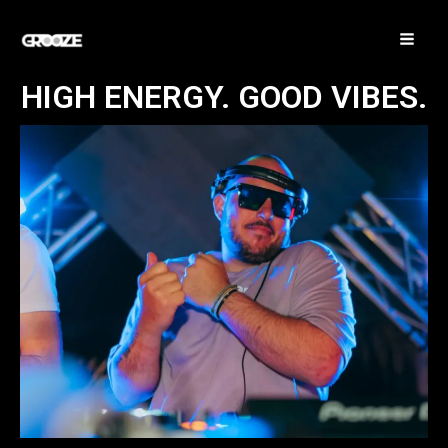
Vai
MA
al
ME
contenuto
HIGH ENERGY. GOOD VIBES.